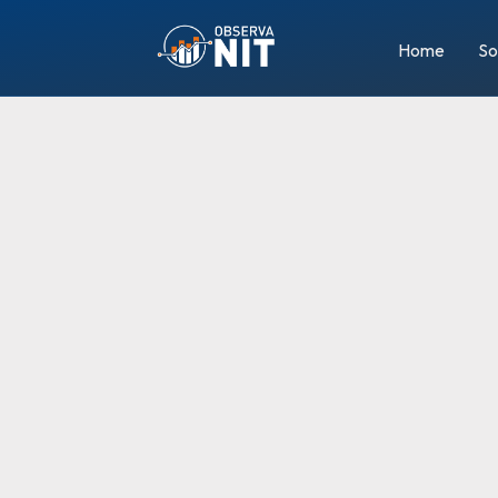
Home
So