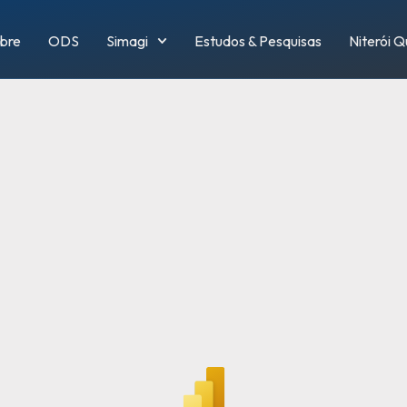
bre
ODS
Simagi
Estudos & Pesquisas
Niterói 