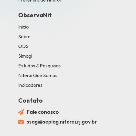
ObservaNit
Início
Sobre
ODS
Simagi
Estudos & Pesquisas
Niterói Que Somos
Indicadores
Contato
Fale conosco
ssagi@seplag.niteroi.rj.gov.br